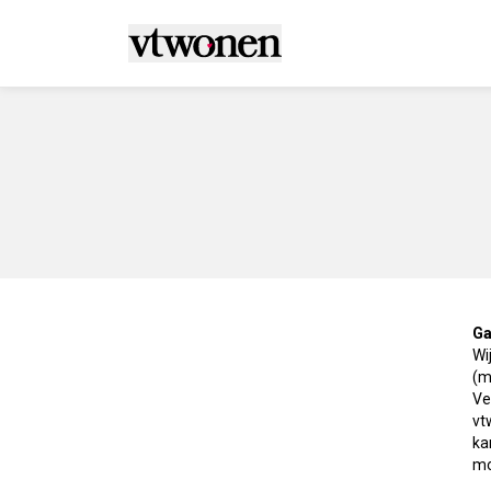
Ga
Wi
(m
Ve
vt
ka
mo